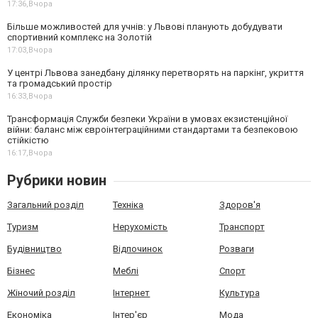
17:36,
Вчора
Більше можливостей для учнів: у Львові планують добудувати
спортивний комплекс на Золотій
17:03,
Вчора
У центрі Львова занедбану ділянку перетворять на паркінг, укриття
та громадський простір
16:33,
Вчора
Трансформація Служби безпеки України в умовах екзистенційної
війни: баланс між євроінтеграційними стандартами та безпековою
стійкістю
16:17,
Вчора
Рубрики новин
Загальний розділ
Техніка
Здоров'я
Туризм
Нерухомість
Транспорт
Будівництво
Відпочинок
Розваги
Бізнес
Меблі
Спорт
Жіночий розділ
Інтернет
Культура
Економіка
Інтер'єр
Мода