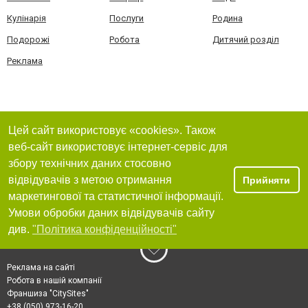
Кулінарія
Послуги
Родина
Подорожі
Робота
Дитячий розділ
Реклама
Цей сайт використовує «cookies». Також
веб-сайт використовує інтернет-сервіс для
збору технічних даних стосовно
відвідувачів з метою отримання
Прийняти
маркетингової та статистичної інформації.
Умови обробки даних відвідувачів сайту
див.
"Політика конфіденційності"
Реклама на сайті
Робота в нашій компанії
Франшиза "CitySites"
+38 (050) 973-16-20