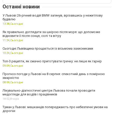
Останні новини
У Львові 26-річний водій BMW загинув, врізавшись у нежитлову
будівлю
13:38,
Сьогодні
Як правильно доглядати за шкірою після моря: що допоможе
відновити її після сонця, солі та вітру
11:24,
Сьогодні
Сьогодні Львівщина прощається із вісьмома захисниками
10:24,
Сьогодні
Топ-3 рецепти, як смачно приготувати гречку: не лише як гарнір
09:09,
Сьогодні
Прогноз погоди у Львові на 8 серпня: спекотний день з помірною
хмарністю
08:00,
Сьогодні
Лікувально-діагностичні центри Львова почали проводити
медогляди для водіїв і працівників
18:02,
Вчора
Туман у Львові: мешканців попереджають про небезпечні умови на
дорогах