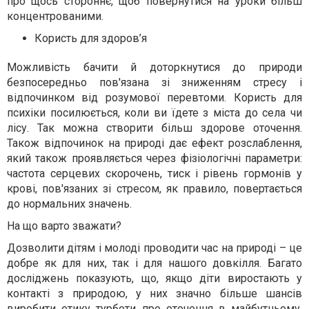
про щось стороннє, щоб повернутися на уроки більш
концентрованими.
Користь для здоров’я
Можливість бачити й доторкнутися до природи
безпосередньо пов'язана зі зниженням стресу і
відпочинком від розумової перевтоми. Користь для
психіки посилюється, коли ви їдете з міста до села чи
лісу. Так можна створити більш здорове оточення.
Також відпочинок на природі дає ефект розслаблення,
який також проявляється через фізіологічні параметри:
частота серцевих скорочень, тиск і рівень гормонів у
крові, пов'язаних зі стресом, як правило, повертається
до нормальних значень.
На що варто зважати?
Дозволити дітям і молоді проводити час на природі – це
добре як для них, так і для нашого довкілля. Багато
досліджень показують, що, якщо діти виростають у
контакті з природою, у них значно більше шансів
виробити етику турботи про оточення в майбутньому.