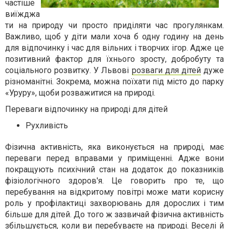
частіше
виїжджа
ти на природу чи просто приділяти час прогулянкам.
Важливо, щоб у діти мали хоча б одну годину на день
для відпочинку і час для вільних і творчих ігор. Адже це
позитивний фактор для їхнього зросту, добробуту та
соціального розвитку. У Львові
розваги для дітей
дуже
різноманітні. Зокрема, можна поїхати під місто до парку
«Уруру», щоби розважитися на природі.
Переваги відпочинку на природі для дітей
Рухливість
Фізична активність, яка виконується на природі, має
переваги перед вправами у приміщенні. Адже вони
покращують психічний стан на додаток до показників
фізіологічного здоров'я. Це говорить про те, що
перебування на відкритому повітрі може мати корисну
роль у профілактиці захворювань для дорослих і тим
більше для дітей. До того ж зазвичай фізична активність
збільшується, коли ви перебуваєте на природі. Веселі й