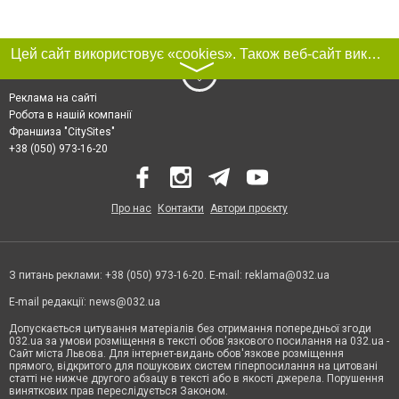
Цей сайт використовує «cookies». Також веб-сайт використовує інтернет-сервіс для збору технічних даних стосовно відвідувачів з метою отримання маркетингової та статистичної інформації. Умови обробки даних відвідувачів сайту див.
〉
Реклама на сайті
Робота в нашій компанії
Франшиза "CitySites"
+38 (050) 973-16-20
Про нас
Контакти
Автори проєкту
З питань реклами: +38 (050) 973-16-20. E-mail:
reklama@032.ua
E-mail редакції:
news@032.ua
Допускається цитування матеріалів без отримання попередньої згоди
032.ua за умови розміщення в тексті обов'язкового посилання на 032.ua -
Сайт міста Львова. Для інтернет-видань обов'язкове розміщення
прямого, відкритого для пошукових систем гіперпосилання на цитовані
статті не нижче другого абзацу в тексті або в якості джерела. Порушення
виняткових прав переслідується Законом.