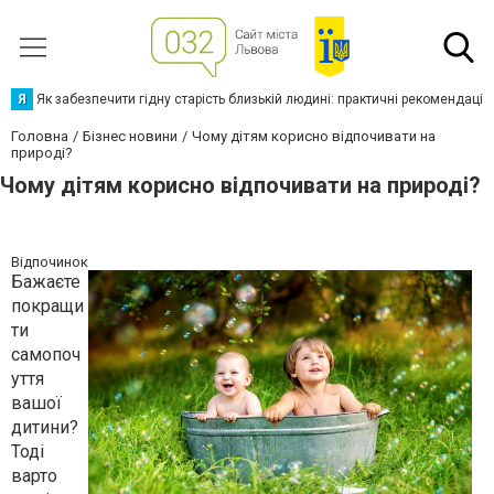
Я
Як забезпечити гідну старість близькій людині: практичні рекомендації
Головна
Бізнес новини
Чому дітям корисно відпочивати на
природі?
Чому дітям корисно відпочивати на природі?
Відпочинок
Бажаєте
покращи
ти
самопоч
уття
вашої
дитини?
Тоді
варто