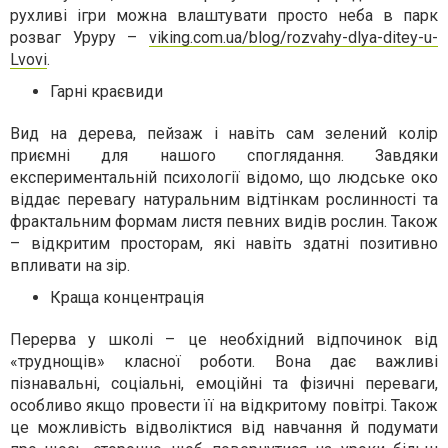
рухливі ігри можна влаштувати просто неба в парк
розваг Уруру –
viking.com.ua/blog/rozvahy-dlya-ditey-u-
Lvovi
.
Гарні краєвиди
Вид на дерева, пейзаж і навіть сам зелений колір
приємні для нашого споглядання. Завдяки
експериментальній психології відомо, що людське око
віддає перевагу натуральним відтінкам рослинності та
фрактальним формам листя певних видів рослин. Також
– відкритим просторам, які навіть здатні позитивно
впливати на зір.
Краща концентрація
Перерва у школі – це необхідний відпочинок від
«труднощів» класної роботи. Вона дає важливі
пізнавальні, соціальні, емоційні та фізичні переваги,
особливо якщо провести її на відкритому повітрі. Також
це можливість відволіктися від навчання й подумати