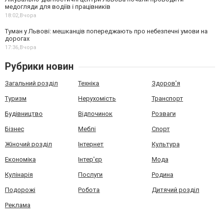
медогляди для водіїв і працівників
18:02,
Вчора
Туман у Львові: мешканців попереджають про небезпечні умови на
дорогах
17:36,
Вчора
Рубрики новин
Загальний розділ
Техніка
Здоров'я
Туризм
Нерухомість
Транспорт
Будівництво
Відпочинок
Розваги
Бізнес
Меблі
Спорт
Жіночий розділ
Інтернет
Культура
Економіка
Інтер'єр
Мода
Кулінарія
Послуги
Родина
Подорожі
Робота
Дитячий розділ
Реклама