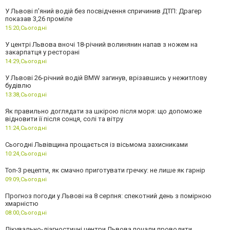
У Львові п'яний водій без посвідчення спричинив ДТП: Драгер
показав 3,26 проміле
15:20,
Сьогодні
У центрі Львова вночі 18-річний волинянин напав з ножем на
закарпатця у ресторані
14:29,
Сьогодні
У Львові 26-річний водій BMW загинув, врізавшись у нежитлову
будівлю
13:38,
Сьогодні
Як правильно доглядати за шкірою після моря: що допоможе
відновити її після сонця, солі та вітру
11:24,
Сьогодні
Сьогодні Львівщина прощається із вісьмома захисниками
10:24,
Сьогодні
Топ-3 рецепти, як смачно приготувати гречку: не лише як гарнір
09:09,
Сьогодні
Прогноз погоди у Львові на 8 серпня: спекотний день з помірною
хмарністю
08:00,
Сьогодні
Лікувально-діагностичні центри Львова почали проводити