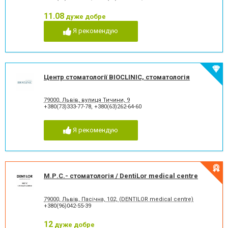
Комп'ютерна томографія
Коронка безметалева
зубів
11.08
дуже добре
Коронка безметалова
Коронка металокерамічна
Я рекомендую
Коронка цільнокерамічна
Лазерне відбілювання
Лазеротерапія в
Люмініри
стоматології
Лікування альвеоліту
Лікування гінгівіту
Лікування гіперестезії
Лікування гіпоплазії емалі
Центр стоматології BIOCLINIC, стоматологія
зубів
Лікування захворювання
Лікування зубів
скронево-нижньощелепного
79000, Львів, вулиця Тичини, 9
+380(73)333-77-78
,
+380(63)262-64-60
суглобу
Лікування зубів при
Лікування карієсу
вагітності
Я рекомендую
Лікування кореневих каналів
Лікування лазером
Лікування пародонтиту
Лікування пародонтозу
Лікування періодонтиту
Лікування періоститу
Лікування пульпіту
Лікування під наркозом
М.Р.С.- стоматологія / DentiLor medical centre
Лікування стоматиту
Лікування ясен
Озонотерапія в стоматології
Панорамний знімок
79000, Львів, Пасічна, 102, (DENTILOR medical centre)
Пластика ясенного краю
Пластика ясенного краю
+380(96)042-55-39
Пластини для виправлення
Пломбування зубів
прикусу
12
дуже добре