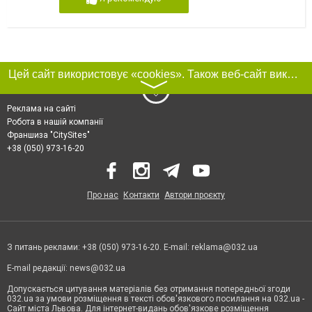
Цей сайт використовує «cookies». Також веб-сайт використовує інтернет-сервіс для збору технічних даних стосовно відвідувачів з метою отримання маркетингової та статистичної інформації. Умови обробки даних відвідувачів сайту див.
〉
Реклама на сайті
Робота в нашій компанії
Франшиза "CitySites"
+38 (050) 973-16-20
Про нас
Контакти
Автори проєкту
З питань реклами: +38 (050) 973-16-20. E-mail:
reklama@032.ua
E-mail редакції:
news@032.ua
Допускається цитування матеріалів без отримання попередньої згоди
032.ua за умови розміщення в тексті обов'язкового посилання на 032.ua -
Сайт міста Львова. Для інтернет-видань обов'язкове розміщення