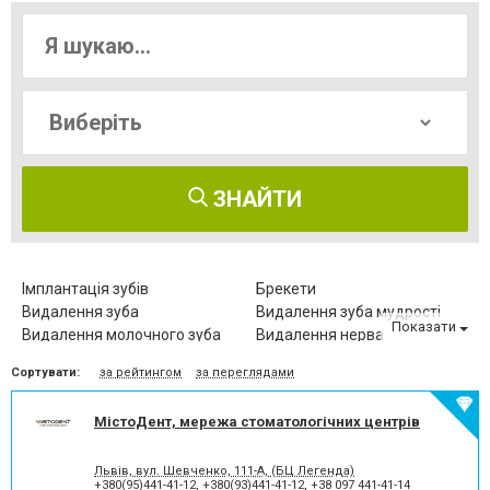
ЗНАЙТИ
Імплантація зубів
Брекети
Видалення зуба
Видалення зуба мудрості
Показати
Видалення молочного зуба
Видалення нерва
Видалення постійного зуба
Виправлення діастеми
Сортувати:
за рейтингом
за переглядами
Відбілювання зубів
Вініри
Герметизація фісур
Дитяча стоматологія
МістоДент, мережа стоматологічних центрів
Діагностика зубів
Елайнери
Естетична реставрація
Зняття зубного каменю
Зубні протези
Клиновидний дефект зубів
Львів, вул. Шевченко, 111-А, (БЦ Легенда)
+380(95)441-41-12
,
+380(93)441-41-12
,
+38 097 441-41-14