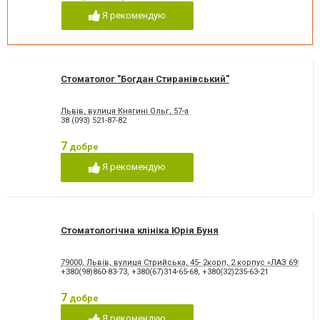
Пломбування каналів
Протезування на імплантат
Я рекомендую
Пьезохірургія в стоматології
Підготовка до протезування
Рентген зубів
Рецесія ясен
Рецесія ясен
Стрази і скайси
Фторування зубів і
Художня реставрація зубів
відновлення емалі
Стоматолог "Богдан Стиранівський"
Хірургічне лікування зубів
Чистка зубів
Шинування зубів
Львів, вулиця Княгині Ольг, 57-а
38 (093) 521-87-82
7
добре
Я рекомендую
Стоматологічна клініка Юрія Буня
79000, Львів, вулиця Стрийська, 45- 2корп, 2 корпус «ЛАЗ 695»
+380(98)860-83-73
,
+380(67)314-65-68
,
+380(32)235-63-21
7
добре
Я рекомендую