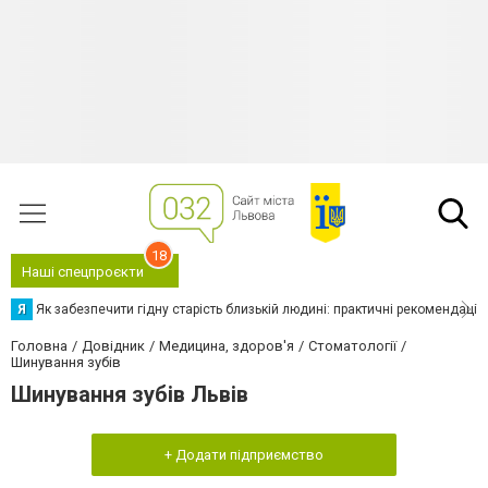
18
Наші спецпроєкти
Я
Як забезпечити гідну старість близькій людині: практичні рекомендації
Головна
Довідник
Медицина, здоров'я
Стоматології
Шинування зубів
Шинування зубів Львів
+ Додати підприємство