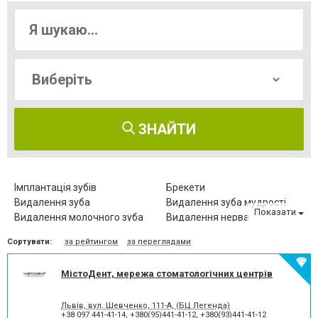
ЗНАЙТИ
Імплантація зубів
Брекети
Видалення зуба
Видалення зуба мудрості
Показати
Видалення молочного зуба
Видалення нерва
Видалення постійного зуба
Виправлення діастеми
Сортувати:
за рейтингом
за переглядами
Відбілювання зубів
Вініри
Герметизація фісур
Дитяча стоматологія
МістоДент, мережа стоматологічних центрів
Діагностика зубів
Елайнери
Естетична реставрація
Зняття зубного каменю
Зубні протези
Клиновидний дефект зубів
Львів, вул. Шевченко, 111-А, (БЦ Легенда)
+38 097 441-41-14
,
+380(95)441-41-12
,
+380(93)441-41-12