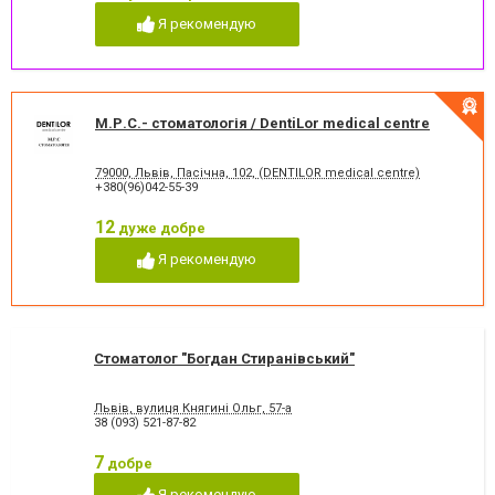
Пломбування каналів
Протезування на імплантат
Я рекомендую
Пьезохірургія в стоматології
Підготовка до протезування
Рентген зубів
Рецесія ясен
Рецесія ясен
Стрази і скайси
Фторування зубів і
Художня реставрація зубів
відновлення емалі
М.Р.С.- стоматологія / DentiLor medical centre
Хірургічне лікування зубів
Чистка зубів
Шинування зубів
79000, Львів, Пасічна, 102, (DENTILOR medical centre)
+380(96)042-55-39
12
дуже добре
Я рекомендую
Стоматолог "Богдан Стиранівський"
Львів, вулиця Княгині Ольг, 57-а
38 (093) 521-87-82
7
добре
Я рекомендую