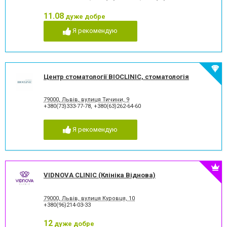
Комп'ютерна томографія
Коронка безметалева
зубів
11.08
дуже добре
Коронка безметалова
Коронка металокерамічна
Я рекомендую
Коронка цільнокерамічна
Лазерне відбілювання
Лазеротерапія в
Люмініри
стоматології
Лікування альвеоліту
Лікування гінгівіту
Лікування гіперестезії
Лікування гіпоплазії емалі
Центр стоматології BIOCLINIC, стоматологія
зубів
Лікування захворювання
Лікування зубів
скронево-нижньощелепного
79000, Львів, вулиця Тичини, 9
+380(73)333-77-78
,
+380(63)262-64-60
суглобу
Лікування зубів при
Лікування карієсу
вагітності
Я рекомендую
Лікування кореневих каналів
Лікування лазером
Лікування пародонтиту
Лікування пародонтозу
Лікування періодонтиту
Лікування періоститу
Лікування пульпіту
Лікування під наркозом
VIDNOVA CLINIC (Клініка Віднова)
Лікування стоматиту
Лікування ясен
Озонотерапія в стоматології
Панорамний знімок
79000, Львів, вулиця Куровця, 10
Пластика ясенного краю
Пластика ясенного краю
+380(96)214-03-33
Пластини для виправлення
Пломбування зубів
прикусу
12
дуже добре